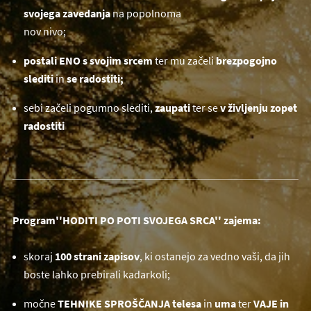
svojega zavedanja
na popolnoma
nov nivo;
postali ENO s svojim srcem
ter mu začeli
brezpogojno
slediti
in
se radostiti;
sebi začeli pogumno slediti,
zaupati
ter se
v življenju zopet
radostiti
Program''HODITI PO POTI SVOJEGA SRCA'' zajema:
skoraj
100 strani zapisov
, ki ostanejo za vedno vaši, da jih
boste lahko prebirali kadarkoli;
močne
TEHNIKE SPROŠČANJA telesa
in
uma
ter
VAJE in