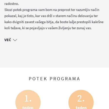
radostno.
Skozi potek programa vam bom na preprost ter razumljiv način
pokazal, kaj je tisto, kar vas drži v starem načinu delovanja ter
kako dvigniti zavest vašega bitja, da boste lažje prestopili kakršne
koli težave, ki se pojavljajo v vašem življenju ter zunaj vas.
VEČ
Program
Pot srca
je sestavljen na podlagi lastnih izkušenj,
lekcij in uvidov, vzponov in padcev, osebnega grajenja,
mojega učenja ter vseh priložnosti in spoznanj, ki mi jih je
POTEK PROGRAMA
življenje ponudilo, da sem skozi njih postal to, kar danes
govorim, o čemer pišem in kar živim. Zanje ne bi mogel biti
bolj hvaležen, saj danes lahko rečem, da se imam rad, ter da
1.
2.
sem srečen in radosten.
teden
teden