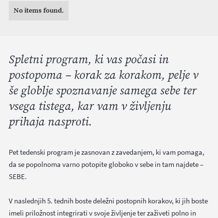
No items found.
Spletni program, ki vas počasi in
postopoma – korak za korakom, pelje v
še globlje spoznavanje samega sebe ter
vsega tistega, kar vam v življenju
prihaja nasproti.
​Pet tedenski program je zasnovan z zavedanjem, ki vam pomaga,
da se popolnoma varno potopite globoko v sebe in tam najdete –
SEBE.
V naslednjih 5. tednih boste deležni postopnih korakov, ki jih boste
imeli priložnost integrirati v svoje življenje ter zaživeti polno in