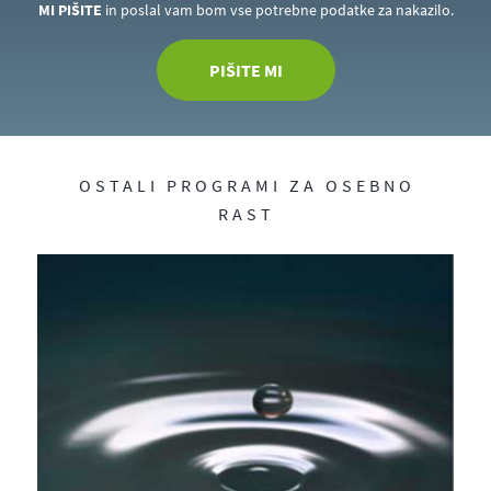
MI PIŠITE
in poslal vam bom vse potrebne podatke za nakazilo.
PIŠITE MI
OSTALI PROGRAMI ZA OSEBNO
RAST
Po
Okr
31