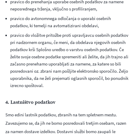
pravico do prenehanja uporabe osebnih podatkov za namene
neposrednega trženja, vključno s profiliranjem,
pravico do avtonomnega odločanja o uporabi osebnih
podatkov, ki temelji na avtomatizirani obdelavi,
pravico do vložitve pritožbe proti upravljavcu osebnih podatkov
pri nadzornem organu, če meni, da obdelava njegovih osebnih
podatkov krši Splošno uredbo o varstvu osebnih podatkov. Če
želite svoje osebne podatke spremeniti ali želite, da jih trajno ali
začasno prenehamo uporabljati za namene, za katere so bili
posredovani oz. zbrani nam pošljite elektronsko sporočilo. Željo
uporabnika, da ne želi prejemati oglasnih sporočil, bo ponudnik
izrecno spoštoval.
4. Lastništvo podatkov
Smo edini lastnik podatkov, zbranih na tem spletnem mestu.
Zavezujemo se, da jih ne bomo posredovali tretjim osebam, razen
za namen dostave izdelkov. Dostavni službi bomo zaupali le