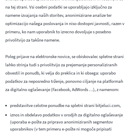
na tej strani. Vsi osebni podatki se uporabljajo izključno za
namene izvajanja naših storitev, anonimizirane analize ter
optimizacijo našega poslovanja in niso dostopni javnosti, razen v
primeru, ko nam uporabnik to izrecno dovoljuje s posebno
privolitvijo za takšne namene.
Poleg prijave na elektronske novice, se obiskovalec spletne strani
lahko strinja tudi s privolitvijo za prejemanje personaliziranih
obvestil in ponudb, ki velja do preklica in ki obsega: uporabo
podatkov za neposredno trženje, ponovno ciljanje na platformah
za digitalno oglaševanje (Facebook, AdWords …), z namenom:
predstavitve celotne ponudbe na spletni strani bitjeluci.com,
iznos in obdelavo podatkov v orodjih za digitalno oglaševanje
(uporaba e-pošte za pripravo anonimiziranih segmentov
uporabnikov (v tem primeru e-pošte ni mogoče pripisati