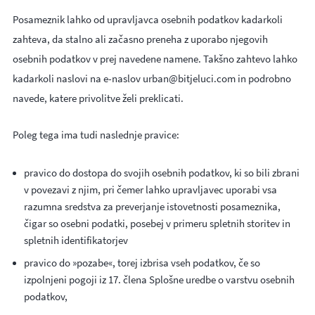
Posameznik lahko od upravljavca osebnih podatkov kadarkoli
zahteva, da stalno ali začasno preneha z uporabo njegovih
osebnih podatkov v prej navedene namene. Takšno zahtevo lahko
kadarkoli naslovi na e-naslov urban@bitjeluci.com in podrobno
navede, katere privolitve želi preklicati.
Poleg tega ima tudi naslednje pravice:
pravico do dostopa do svojih osebnih podatkov, ki so bili zbrani
v povezavi z njim, pri čemer lahko upravljavec uporabi vsa
razumna sredstva za preverjanje istovetnosti posameznika,
čigar so osebni podatki, posebej v primeru spletnih storitev in
spletnih identifikatorjev
pravico do »pozabe«, torej izbrisa vseh podatkov, če so
izpolnjeni pogoji iz 17. člena Splošne uredbe o varstvu osebnih
podatkov,