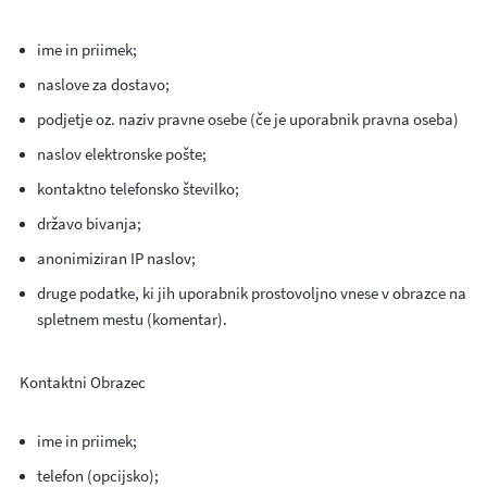
ime in priimek;
naslove za dostavo;
podjetje oz. naziv pravne osebe (če je uporabnik pravna oseba)
naslov elektronske pošte;
kontaktno telefonsko številko;
državo bivanja;
anonimiziran IP naslov;
druge podatke, ki jih uporabnik prostovoljno vnese v obrazce na
spletnem mestu (komentar).
Kontaktni Obrazec
ime in priimek;
telefon (opcijsko);