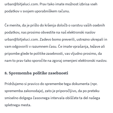
urban@bitjeluci.com. Prav tako imate možnost izbrisa vseh
podatkov v svojem uporabniškem računu.
Če menite, da je prišlo do kršenja določb o varstvu vaših osebnih
podatkov, nas prosimo obvestite na naš elektronski naslov
urban@bitjeluci.com. Zadevo bomo preverili, ustrezno ukrepali in
vam odgovorili v razumnem času. Če imate vprašanja, težave ali
pripombe glede te politike zasebnosti, vas vljudno prosimo, da
nam to prav tako sporočite na zgoraj omenjeni elektronski naslov.
8. Sprememba politike zasebnosti
Pridržujemo si pravico do spremembe tega dokumenta (npr.
sprememba zakonodaje), zato je priporočljivo, da po preteku
smiselno dolgega časovnega intervala obiščete ta del našega
spletnega mesta.