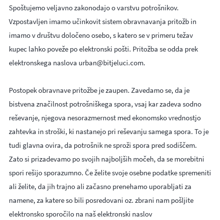
Spoštujemo veljavno zakonodajo o varstvu potrošnikov.
Vzpostavljen imamo učinkovit sistem obravnavanja pritožb in
imamo v društvu določeno osebo, s katero se v primeru težav
kupec lahko poveže po elektronski pošti. Pritožba se odda prek
elektronskega naslova urban@bitjeluci.com.
Postopek obravnave pritožbe je zaupen. Zavedamo se, da je
bistvena značilnost potrošniškega spora, vsaj kar zadeva sodno
reševanje, njegova nesorazmernost med ekonomsko vrednostjo
zahtevka in stroški, ki nastanejo pri reševanju samega spora. To je
tudi glavna ovira, da potrošnik ne sproži spora pred sodiščem.
Zato si prizadevamo po svojih najboljših močeh, da se morebitni
spori rešijo sporazumno. Če želite svoje osebne podatke spremeniti
ali želite, da jih trajno ali začasno prenehamo uporabljati za
namene, za katere so bili posredovani oz. zbrani nam pošljite
elektronsko sporočilo na naš elektronski naslov