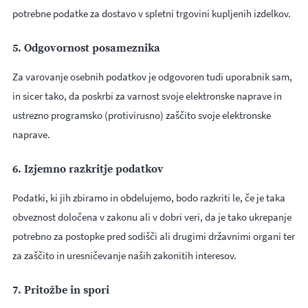
potrebne podatke za dostavo v spletni trgovini kupljenih izdelkov.
5. Odgovornost posameznika
Za varovanje osebnih podatkov je odgovoren tudi uporabnik sam,
in sicer tako, da poskrbi za varnost svoje elektronske naprave in
ustrezno programsko (protivirusno) zaščito svoje elektronske
naprave.
6. Izjemno razkritje podatkov
Podatki, ki jih zbiramo in obdelujemo, bodo razkriti le, če je taka
obveznost določena v zakonu ali v dobri veri, da je tako ukrepanje
potrebno za postopke pred sodišči ali drugimi državnimi organi ter
za zaščito in uresničevanje naših zakonitih interesov.
7. Pritožbe in spori