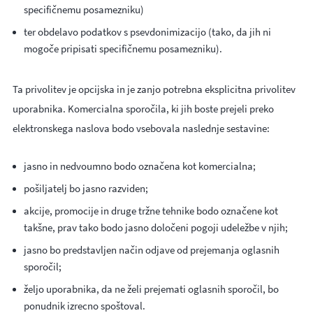
specifičnemu posamezniku)
ter obdelavo podatkov s psevdonimizacijo (tako, da jih ni
mogoče pripisati specifičnemu posamezniku).
Ta privolitev je opcijska in je zanjo potrebna eksplicitna privolitev
uporabnika. Komercialna sporočila, ki jih boste prejeli preko
elektronskega naslova bodo vsebovala naslednje sestavine:
jasno in nedvoumno bodo označena kot komercialna;
pošiljatelj bo jasno razviden;
akcije, promocije in druge tržne tehnike bodo označene kot
takšne, prav tako bodo jasno določeni pogoji udeležbe v njih;
jasno bo predstavljen način odjave od prejemanja oglasnih
sporočil;
željo uporabnika, da ne želi prejemati oglasnih sporočil, bo
ponudnik izrecno spoštoval.