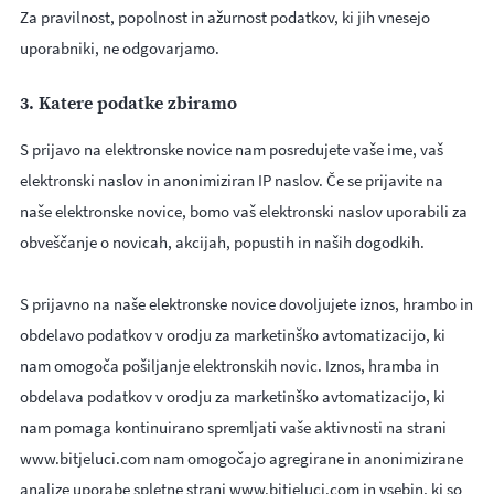
Za pravilnost, popolnost in ažurnost podatkov, ki jih vnesejo
uporabniki, ne odgovarjamo.
3. Katere podatke zbiramo
S prijavo na elektronske novice nam posredujete vaše ime, vaš
elektronski naslov in anonimiziran IP naslov. Če se prijavite na
naše elektronske novice, bomo vaš elektronski naslov uporabili za
obveščanje o novicah, akcijah, popustih in naših dogodkih.
S prijavno na naše elektronske novice dovoljujete iznos, hrambo in
obdelavo podatkov v orodju za marketinško avtomatizacijo, ki
nam omogoča pošiljanje elektronskih novic. Iznos, hramba in
obdelava podatkov v orodju za marketinško avtomatizacijo, ki
nam pomaga kontinuirano spremljati vaše aktivnosti na strani
www.bitjeluci.com nam omogočajo agregirane in anonimizirane
analize uporabe spletne strani www.bitjeluci.com in vsebin, ki so