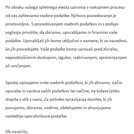
Pri obisku našega spletnega mesta oziroma v nakupnem procesu
od vas zahtevamo osebne podatke. Njihovo posredovanje je
prostovoljno. S posredovanjem osebnih podatkov in s podajo
soglasja privolite, da zbiramo, uporabljamo in hranimo vaše
podatke. Uporabljali jih bomo izključno v namene, ki so navedeni,
ko jih posredujete. Vaše podatke bomo varovali pred zlorabo,
nepooblaščenim dostopom, izgubo, razkrivanjem, spreminjanjem
ali uničenjem.
Spodaj opisujemo vrste osebnih podatkov, ki jih zbiramo, način
uporabe in varstva vaših podatkov ter načine, na katere lahko
stopite v stik z nami. Za potrebe opravljanja storitev, ki jih
ponujamo, zbiramo, vodimo, obdelujemo in shranjujemo
naslednje uporabnikove podatke:
Ob naročilu: