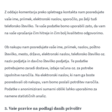
Z oddajo komentarja preko spletnega kontakta nam posredujete
vaše ime, priimek, elektronski naslov, sporočilo, po želji tudi
telefonsko številko. Te vaše podatke bomo uporabili zato, da vam
na vaše vprašanje čim hitreje in čim bolj kvalitetno odgovorimo.
Ob nakupu nam posredujete vaše ime, priimek, naslov, poštno
številko, mesto, državo, elektronski naslov, telefonsko številko oz.
naziv podjetja in davčno številko podjetja. Te podatke
potrebujemo zaradi dostave, izdaje računa oz. za potrebe
izpolnitve naročila. Na elektronski naslov, ki nam ga boste
posredovali ob nakupu, vam bomo poslali potrditev naročila.
Podatke v anonimizirani sumarni obliki lahko uporabimo za
namene statističnih analiz.
3. Vaše pravice na podlagi danih privolitv