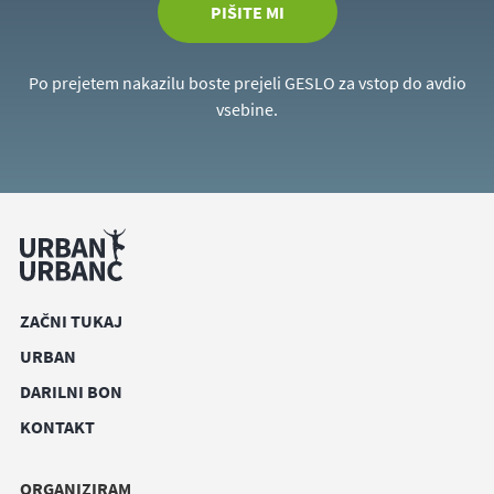
PIŠITE MI
Po prejetem nakazilu boste prejeli GESLO za vstop do avdio
vsebine.
ZAČNI TUKAJ
URBAN
DARILNI BON
KONTAKT
ORGANIZIRAM