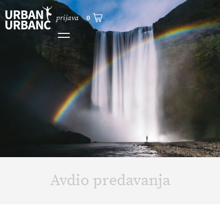
prijava
0
Avdio predavanja