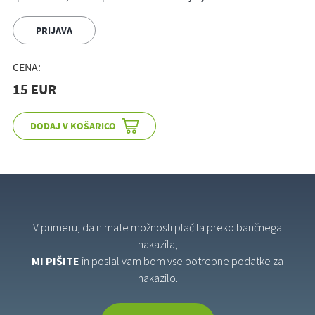
PRIJAVA
CENA:
15 EUR
V primeru, da nimate možnosti plačila preko bančnega
nakazila,
MI PIŠITE
in poslal vam bom vse potrebne podatke za
nakazilo.