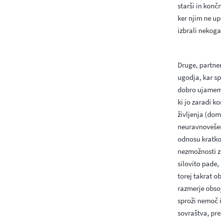
starši in konč
ker njim ne up
izbrali nekoga
Druge, partne
ugodja, kar sp
dobro ujamemo
ki jo zaradi 
življenja (dom,
neuravnovešen
odnosu kratkor
nezmožnosti z
silovito pade,
torej takrat o
razmerje obso
sproži nemoč i
sovraštva, pre