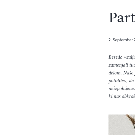
Par
2. September 
Besedo »zalj
zamenjali tu
delom. Naše 
potrditev, da
neizpolnjene.
ki nas obkrož