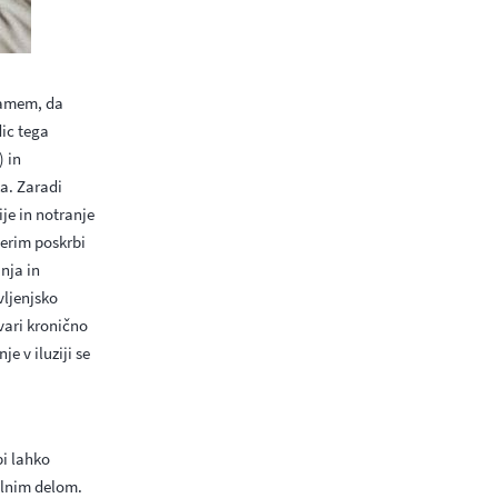
rjamem, da
dic tega
) in
ka. Zaradi
je in notranje
erim poskrbi
nja in
vljenjsko
vari kronično
e v iluziji se
bi lahko
ilnim delom.