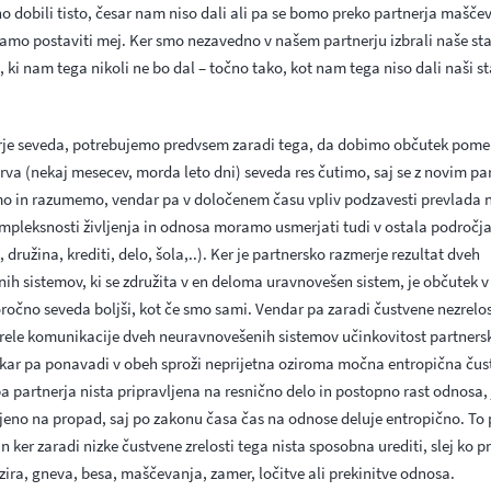
no dobili tisto, česar nam niso dali ali pa se bomo preko partnerja maščev
amo postaviti mej. Ker smo nezavedno v našem partnerju izbrali naše sta
, ki nam tega nikoli ne bo dal – točno tako, kot nam tega niso dali naši st
rje seveda, potrebujemo predvsem zaradi tega, da dobimo občutek pome
rva (nekaj mesecev, morda leto dni) seveda res čutimo, saj se z novim p
 in razumemo, vendar pa v določenem času vpliv podzavesti prevlada n
kompleksnosti življenja in odnosa moramo usmerjati tudi v ostala področj
 družina, krediti, delo, šola,..). Ker je partnersko razmerje rezultat dveh
ih sistemov, ki se združita v en deloma uravnovešen sistem, je občutek 
očno seveda boljši, kot če smo sami. Vendar pa zaradi čustvene nezrelost
rele komunikacije dveh neuravnovešenih sistemov učinkovitost partner
 kar pa ponavadi v obeh sproži neprijetna oziroma močna entropična čust
ba partnerja nista pripravljena na resnično delo in postopno rast odnosa,
jeno na propad, saj po zakonu časa čas na odnose deluje entropično. To 
n ker zaradi nizke čustvene zrelosti tega nista sposobna urediti, slej ko p
zira, gneva, besa, maščevanja, zamer, ločitve ali prekinitve odnosa.