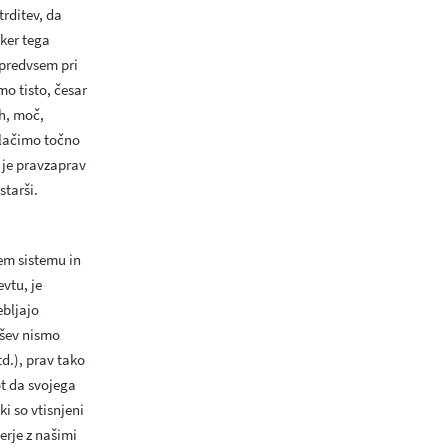
rditev, da
 ker tega
 predvsem pri
mo tisto, česar
h, moč,
vlačimo točno
 je pravzaprav
starši.
nem sistemu in
evtu, je
ebljajo
ršev nismo
td.), prav tako
ot da svojega
ki so vtisnjeni
rje z našimi