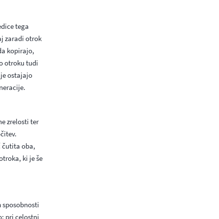
edice tega
aj zaradi otrok
da kopirajo,
To otroku tudi
je ostajajo
eneracije.
e zrelosti ter
čitev.
 čutita oba,
roka, ki je še
m sposobnosti
 pri celostni