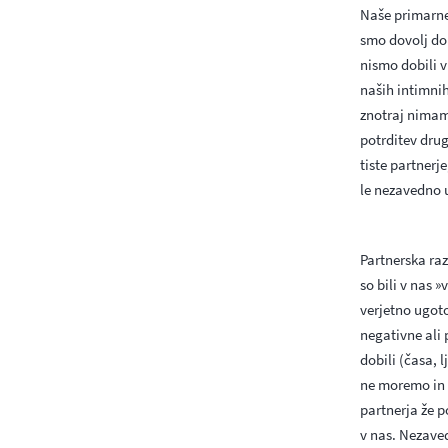
Naše primarne 
smo dovolj dob
nismo dobili v
naših intimnih
znotraj nimam
potrditev drug
tiste partnerj
le nezavedno u
Partnerska raz
so bili v nas 
verjetno ugoto
negativne ali 
dobili (časa, 
ne moremo in n
partnerja že po
v nas. Nezave