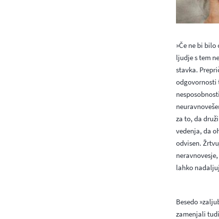
»Če ne bi bilo
ljudje s tem n
stavka. Prepri
odgovornosti t
nesposobnosti 
neuravnovešen
za to, da druž
vedenja, da o
odvisen. Žrtvu
neravnovesje, 
lahko nadalju
Besedo »zalju
zamenjali tud