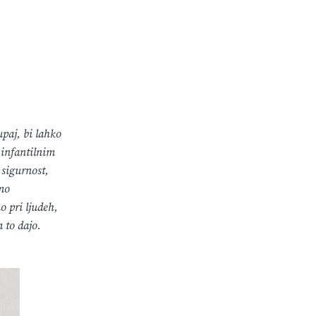
paj, bi lahko
 infantilnim
 sigurnost,
imo
o pri ljudeh,
 to dajo.