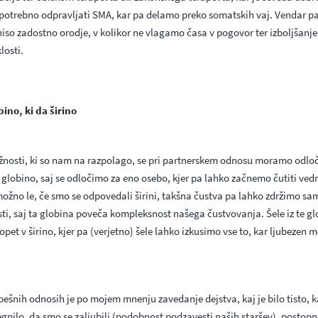
potrebno odpravljati SMA, kar pa delamo preko somatskih vaj. Vendar pa
iso zadostno orodje, v kolikor ne vlagamo časa v pogovor ter izboljšanje
losti.
bino, ki da širino
žnosti, ki so nam na razpolago, se pri partnerskem odnosu moramo odloči
 globino, saj se odločimo za eno osebo, kjer pa lahko začnemo čutiti ve
možno le, če smo se odpovedali širini, takšna čustva pa lahko zdržimo sa
sti, saj ta globina poveča kompleksnost našega čustvovanja. Šele iz te g
pet v širino, kjer pa (verjetno) šele lahko izkusimo vse to, kar ljubezen
pešnih odnosih je po mojem mnenju zavedanje dejstva, kaj je bilo tisto, ka
egnilo, da smo se zaljubili (podobnost podzavesti naših staršev), postop