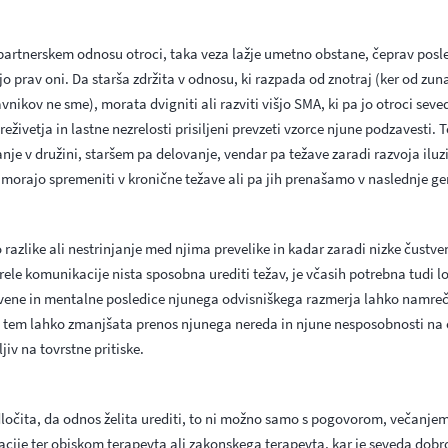
 partnerskem odnosu otroci, taka veza lažje umetno obstane, čeprav posl
jo prav oni. Da starša zdržita v odnosu, ki razpada od znotraj (ker od zun
avnikov ne sme), morata dvigniti ali razviti višjo SMA, ki pa jo otroci seve
reživetja in lastne nezrelosti prisiljeni prevzeti vzorce njune podzavesti. 
anje v družini, staršem pa delovanje, vendar pa težave zaradi razvoja iluzi
 morajo spremeniti v kronične težave ali pa jih prenašamo v naslednje g
o razlike ali nestrinjanje med njima prevelike in kadar zaradi nizke čustven
ele komunikacije nista sposobna urediti težav, je včasih potrebna tudi lo
tvene in mentalne posledice njunega odvisniškega razmerja lahko namreč
 tem lahko zmanjšata prenos njunega nereda in njune nesposobnosti na ot
jiv na tovrstne pritiske.
dločita, da odnos želita urediti, to ni možno samo s pogovorom, večanje
cije ter obiskom terapevta ali zakonskega terapevta, kar je seveda dobro;