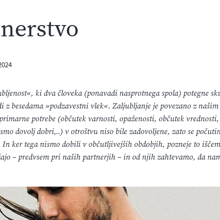
tnerstvo
2024
ubljenost«, ki dva človeka (ponavadi nasprotnega spola) potegne sku
di z besedama »podzavestni vlek«. Zaljubljanje je povezano z našim
primarne potrebe (občutek varnosti, opaženosti, občutek vrednosti,
 smo dovolj dobri,..) v otroštvu niso bile zadovoljene, zato se počut
 In ker tega nismo dobili v občutljivejših obdobjih, pozneje to iščem
ajo – predvsem pri naših partnerjih – in od njih zahtevamo, da nam