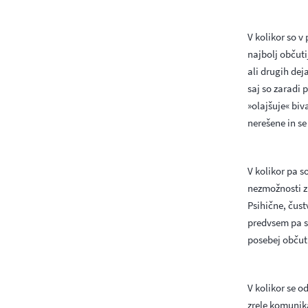
V kolikor so v
najbolj občuti
ali drugih dej
saj so zaradi p
»olajšuje« biv
nerešene in se
V kolikor pa s
nezmožnosti zr
Psihične, čus
predvsem pa s
posebej občutl
V kolikor se o
zrele komunika