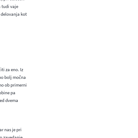
 tudi vaje
 delovanja kot
ti za eno. Iz
dno bolj močna
mo ob primerni
lobine pa
 med dvema
r nas je pri
no zavedanje