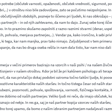
potrebe (občutek varnosti, opaženosti, občutek vrednosti, sigurnost, pot
ri,..) v otroštvu niso bile zadovoljene, zato se počutimo neizpolnjene. In
 občutljivejših obdobjih, pozneje to iščemo pri ljudeh, ki nas obkrožajo –
 partnerjih – in od njih zahtevamo, da nam to dajo. Zunaj sebe torej išče
o. In to praznino skušamo zapolniti z razno raznimi stvarmi (denar, uspe
ih, pohvala, menjava partnerjev,..). Vendar pa, kako ironično, k sebi pri
e, ki tega, kar nam manjka, prav tako nimajo. Zaljubljenost v tem primeru
panje, da nas bo druga oseba rešila in nam dala tisto, kar nam niso dali 
merja v večini primerov bazirajo na vzorcih v naši psihi / na našem živč
»vtisnjeni« v našem otroštvu. Kdor je bil že pri kakšnem psihologu ali terap
vil, da nas privlačijo dokaj podobni oziroma točno takšni ljudje, ki poos
pozitivne karakteristike naših staršev. In točno tistega česar od naših sta
ljubezni, pozornosti, pohvale, spoštovanja, varnosti, fizičnega kontakta, i
e dobimo od naših partnerjev. Veliko ljudi mi reče, da imajo občutek, k
znajo od nekje. In res ga, saj je naš partner kopija vzorcev naših staršev, 
dno torej upamo, da bomo z našim izbranim partnerjem nadaljevali razme