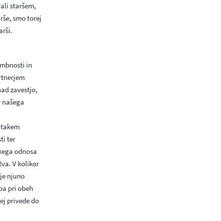
ali staršem,
rše, smo torej
arši.
mbnosti in
artnerjem
ad zavestjo,
a našega
v takem
i ter
skega odnosa
va. V kolikor
 je njuno
pa pri obeh
rej privede do