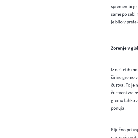
spremembi je 
same po sebi n
je bilo v pretek
Zorenje v glo
Iz neštetih mo
širine gremo v
čustva. To je 
čustveni zrelo
gremo lahko zo
ponuja.
Ključno pri us
partnerju prit