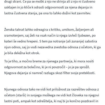
drugi strani. Če pa se moški z njo ne strinja ali z njo ni čustveno
usklajen in jo kliče k odrasli odgovornosti za njena dejanja in
lastna čustvena stanja, pa ona to lahko doživi kot zavrnitev.
Ženska takrat lahko odreagira s kritiko, umikom, žaljenjem ali
sramotenjem, saj želi na vsak način iz njega izvleči ljubezen, po
kateri še vedno hrepeni. S tem pa notranje (ali zunanje) sabotira
njun odnos, saj jo vodi nezavedna zvestoba odnosa z očetom, ki ga
je bila deležna kot otrok.
To je tiho, a močno breme za njenega partnerja, ki mora nositi
odgovornost za bolečino, ki je ni povzročil – jo je pa sprožil.
Njegova dejanja si namreč razlaga skozi filter svoje preteklosti.
Njunega odnosa tako ne vidi kot priložnost za razrešitev odnosa z
očetom (starši) in svojega moškega ne vidi kot človeka na njegovi
lastni poti, ampak kot odrešitelja, ki naj bi jo končno pozdravil in