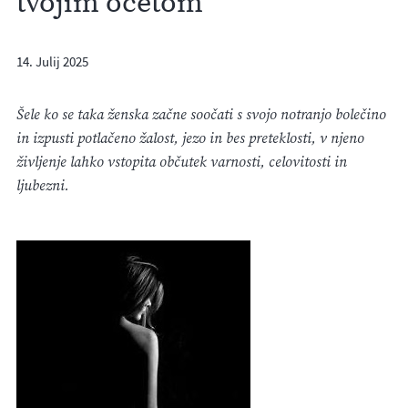
tvojim očetom
14. Julij 2025
Šele ko se taka ženska začne soočati s svojo notranjo bolečino
in izpusti potlačeno žalost, jezo in bes preteklosti, v njeno
življenje lahko vstopita občutek varnosti, celovitosti in
ljubezni.