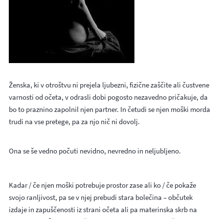
Ženska, ki v otroštvu ni prejela ljubezni, fizične zaščite ali čustvene
varnosti od očeta, v odrasli dobi pogosto nezavedno pričakuje, da
bo to praznino zapolnil njen partner. In četudi se njen moški morda
trudi na vse pretege, pa za njo nič ni dovolj.
Ona se še vedno počuti nevidno, nevredno in neljubljeno.
Kadar / če njen moški potrebuje prostor zase ali ko / če pokaže
svojo ranljivost, pa se v njej prebudi stara bolečina – občutek
izdaje in zapuščenosti iz strani očeta ali pa materinska skrb na