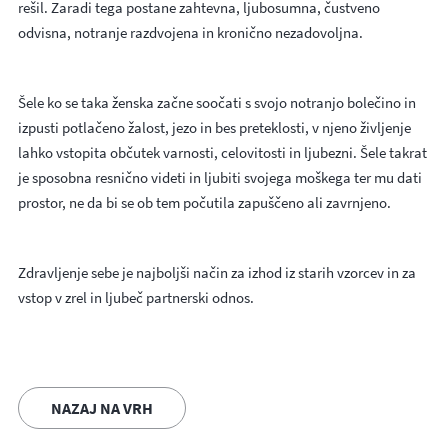
rešil. Zaradi tega postane zahtevna, ljubosumna, čustveno
odvisna, notranje razdvojena in kronično nezadovoljna.
Šele ko se taka ženska začne soočati s svojo notranjo bolečino in
izpusti potlačeno žalost, jezo in bes preteklosti, v njeno življenje
lahko vstopita občutek varnosti, celovitosti in ljubezni. Šele takrat
je sposobna resnično videti in ljubiti svojega moškega ter mu dati
prostor, ne da bi se ob tem počutila zapuščeno ali zavrnjeno.
Zdravljenje sebe je najboljši način za izhod iz starih vzorcev in za
vstop v zrel in ljubeč partnerski odnos.
NAZAJ NA VRH